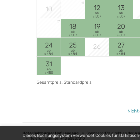
11
12
13
10
ab
ab
507
507
$
$
17
18
19
20
ab
ab
ab
507
507
507
$
$
$
24
25
27
26
ab
ab
ab
484
484
484
$
$
$
31
ab
450
$
Gesamtpreis
. Standardpreis
Nicht 
Hotel Salzburger Hof Leogang
Sonnberg 170 direkt an der A
Dieses Buchungssystem verwendet Cookies für statistisch
Telefonnummer
:
+43 65837310