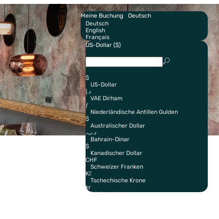
Meine Buchung
Deutsch
Deutsch
English
Français
US-Dollar ($)
$
US-Dollar
د.إ
VAE Dirham
ƒ
Niederländische Antillen Gulden
$
Australischer Dollar
.د.ب
Bahrain-Dinar
$
Kanadischer Dollar
CHF
Schweizer Franken
Kč
Tschechische Krone
kr
Dänische Krone
€
Euro
$