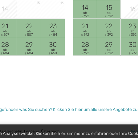
15
16
14
15
14
16
ab
ab
392
392
$
$
21
22
23
21
22
23
ab
ab
ab
ab
ab
ab
507
507
484
392
392
392
$
$
$
$
$
$
28
29
30
28
29
30
ab
ab
ab
ab
ab
ab
484
484
450
392
392
392
$
$
$
$
$
$
gefunden was Sie suchen? Klicken Sie hier um alle unsere Angebote z
sitz-Bergbahn
Leogang
Österreich
Barr
e Analysezwecke. Klicken Sie
hier
, um mehr zu erfahren oder Ihre Cook